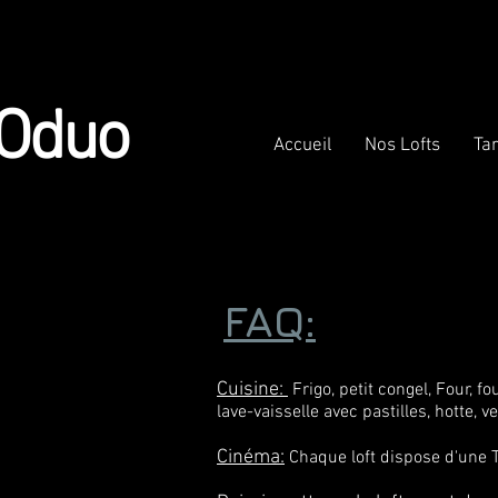
Oduo
Accueil
Nos Lofts
Tar
FAQ:
Cuisine:
F
rigo, petit congel, F
ou
r, f
lave-vaisselle avec pastilles, hotte, v
Cinéma:
Chaque loft dispose d'une T