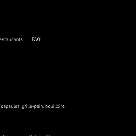
estaurants
FAQ
apsules, grille-pain, bouilloire,
.